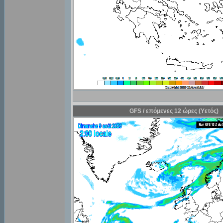
GFS / επόμενες 12 ώρες (Υετός)