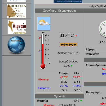
Ενημερώθηκε
Συνθήκες / Θερμοκρασία
31.4°C
1
Bft
������
Σήμερα:
Αίσθηση σαν:
37°C
Ριπή Μήνα:
διαφορά 24ώρου
Σημείο Δρόσου
0.9°C
Μέ
Σήμερα
Χθες
Ελ
40.3°C
33.3°C
Μέγιστη:
18:20
17:53
21.5°C
21.8°C
Ελάχιστη:
03:12
04:12
Βαρόμετρο:
Υγρασία
Η 
Υγρασία:
43
%
Μέγι
Μέγιστη:
72% στις 00:36