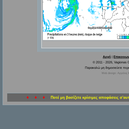
Αρχή
|
Επικοινων
© 2011 - 2026, Vagionas
Παρακαλώ μη δημοσιεύετε περι
Web design: Αγγελος 
♦ ♦ ♦
Ποτέ μη βασίζετε κρίσιμες αποφάσεις σ'αυ