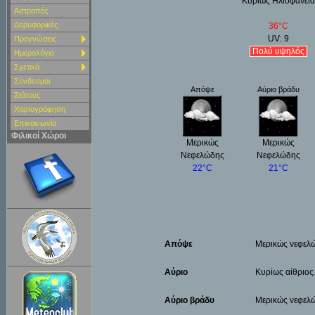
Κυρίως Ηλιοφάνεια
Αστραπές
Δορυφορικές
36°C
UV: 9
Προγνώσεις
Πολύ υψηλός
Ημερολόγιο
Σχετικά
Σύνδεσμοι
Απόψε
Αύριο βράδυ
Στάτους
Χαρτoγράφηση
Επικοινωνία
Φιλικοί Χώροι
Μερικώς
Μερικώς
Νεφελώδης
Νεφελώδης
22°C
21°C
Απόψε
Μερικώς νεφελώ
Αύριο
Κυρίως αίθριος
Αύριο βράδυ
Μερικώς νεφελώ