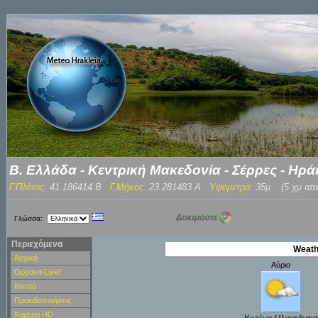
Β. Ελλάδα - Κεντρική Μακεδονία - Σέρρες - Ηρά
Γ.Πλάτος:
41.186414 Β
Γ.Μήκος:
23.281483 Α
Υψόμετρο:
35μ
(5 χμ απ
Γλώσσα:
Περιεχόμενα
Weath
Αρχική
Αύριο
Όργανα-Live!
Κινητό
Προειδοποιήσεις
Κάμερα HD