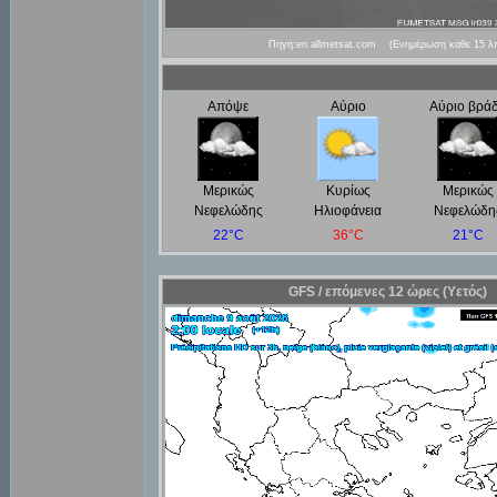
Πηγή:
en.allmetsat.com
(Ενημέρωση κάθε 15 λ
Απόψε
Αύριο
Αύριο βρά
Μερικώς
Κυρίως
Μερικώς
Νεφελώδης
Ηλιοφάνεια
Νεφελώδη
22°C
36°C
21°C
GFS / επόμενες 12 ώρες (Υετός)